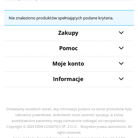
Nie znaleziono produktów spełniających podane kryteria.
Zakupy
Pomoc
Moje konto
Informacje
Dokładamy wszelkich starań, aby informacje podane na temat produktów były
całkowicie prawidłowe. Aczkolwiek może zaistnieć sytuacja, w której
przedstawione parametry mogą nieznacznie odbiegać od rzeczywistości.
Copyright © 2024 DDW LOGISTICS SP. Z O.O. . Wszystkie prawa zastrzeżone. All
rights reserved.