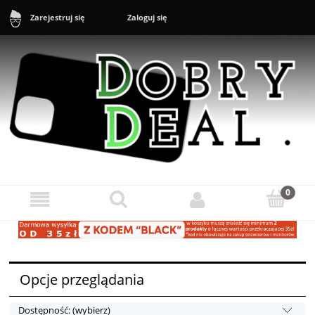
Zaloguj się
Zarejestruj się
Sklep: +48 888 43 16 16 (10-20) Zgłoszenia reklamacyjne i zwroty:
+48 888 43 17 17 (11-17)
Opcje przeglądania
Dostępność: (wybierz)