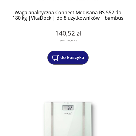
Waga analityczna Connect Medisana BS 552 do
180 kg |VitaDock | do 8 użytkowników | bambus
140,52 zł
(netto:
114,24 zł
)
do koszyka