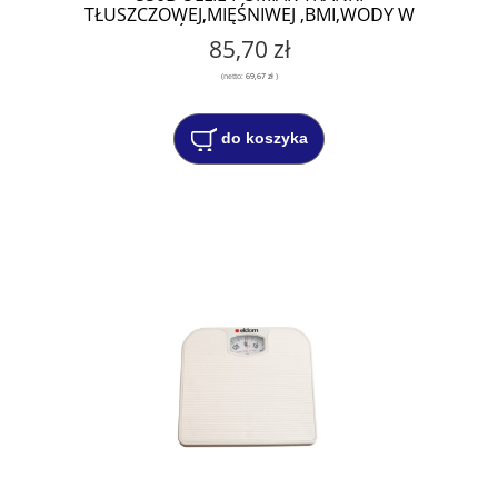
TŁUSZCZOWEJ,MIĘŚNIWEJ ,BMI,WODY W
ORGANIŹMIE ,DEDYKOWANA APP.
85,70 zł
(netto:
69,67 zł
)
do koszyka