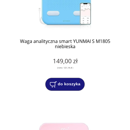
Waga analityczna smart YUNMAI S M1805
niebieska
149,00 zł
(netto:
121,14 zł
)
do koszyka