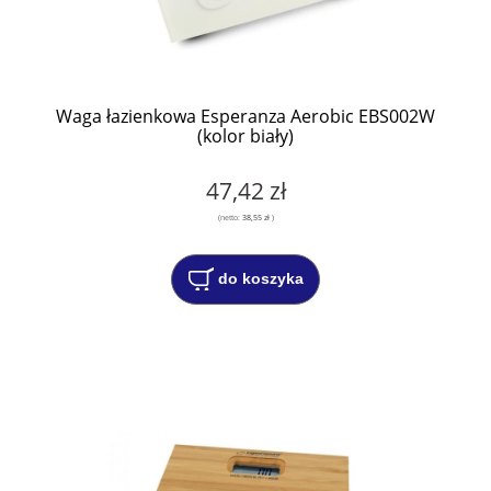
Waga łazienkowa Esperanza Aerobic EBS002W
(kolor biały)
47,42 zł
(netto:
38,55 zł
)
do koszyka