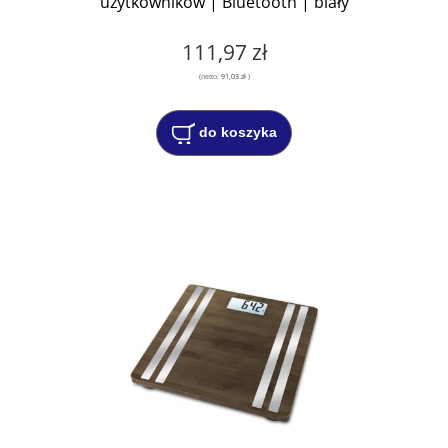
użytkowników | Bluetooth | biały
111,97 zł
(netto:
91,03 zł
)
do koszyka