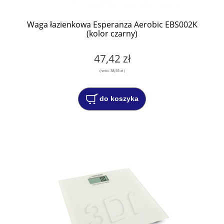
Waga łazienkowa Esperanza Aerobic EBS002K
(kolor czarny)
47,42 zł
(netto:
38,55 zł
)
do koszyka