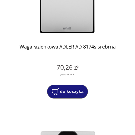
Waga łazienkowa ADLER AD 8174s srebrna
70,26 zł
(netto:
57,12 zł
)
do koszyka