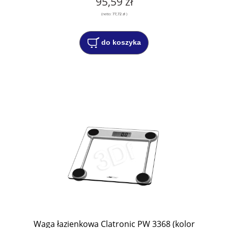
95,59 zł
(netto:
77,72 zł
)
do koszyka
Waga łazienkowa Clatronic PW 3368 (kolor