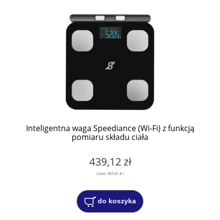
Inteligentna waga Speediance (Wi-Fi) z funkcją
pomiaru składu ciała
439,12 zł
(netto:
357,01 zł
)
do koszyka