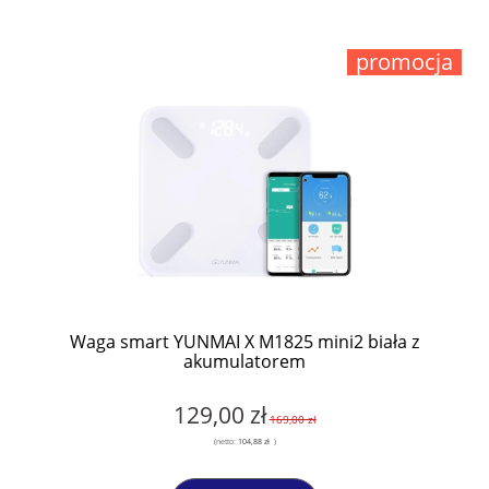
promocja
Waga smart YUNMAI X M1825 mini2 biała z
akumulatorem
129,00 zł
169,00 zł
(netto:
104,88 zł
)