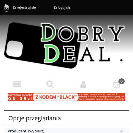
Zaloguj się
Zarejestruj się
Sklep: +48 888 43 16 16 (10-20) Zgłoszenia reklamacyjne i zwroty:
+48 888 43 17 17 (11-17)
Opcje przeglądania
Producent: (wybierz)