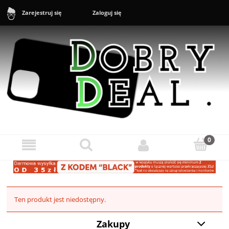
Zaloguj się
Zarejestruj się
Sklep: +48 888 43 16 16 (10-20) Zgłoszenia reklamacyjne i zwroty:
+48 888 43 17 17 (11-17)
Ten produkt jest niedostępny.
Zakupy