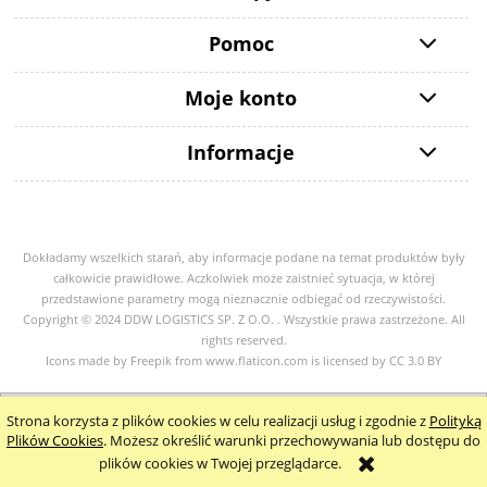
Pomoc
Moje konto
Informacje
Dokładamy wszelkich starań, aby informacje podane na temat produktów były
całkowicie prawidłowe. Aczkolwiek może zaistnieć sytuacja, w której
przedstawione parametry mogą nieznacznie odbiegać od rzeczywistości.
Copyright © 2024 DDW LOGISTICS SP. Z O.O. . Wszystkie prawa zastrzeżone. All
rights reserved.
Icons made by
Freepik
from
www.flaticon.com
is licensed by
CC 3.0 BY
pokaż pełną wersję strony
Strona korzysta z plików cookies w celu realizacji usług i zgodnie z
Polityką
Plików Cookies
. Możesz określić warunki przechowywania lub dostępu do
Sklep internetowy Shoper.pl
plików cookies w Twojej przeglądarce.